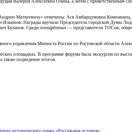
дущая Валерия Алексеевна Олина, а затем с приветственным сл
ву Андрею Матвеевичу» отмечены: Ася Амбарцумовна Компаниец
Ильинов. Награды вручали Председатель городской Думы Лиди
евич Буланов. Среди поощрённых — представители ТОСов, общ
авного управления Минюста России по Ростовской области Алек
ческих площадках. В программе форума была экскурсия по выста
а также подведение итогов.
тенах исторического парка «Россия-моя история»