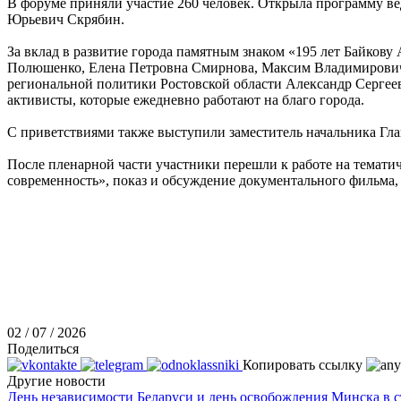
В форуме приняли участие 260 человек. Открыла программу ве
Юрьевич Скрябин.
За вклад в развитие города памятным знаком «195 лет Байко
Полюшенко, Елена Петровна Смирнова, Максим Владимирович 
региональной политики Ростовской области Александр Серге
активисты, которые ежедневно работают на благо города.
С приветствиями также выступили заместитель начальника Гл
После пленарной части участники перешли к работе на темати
современность», показ и обсуждение документального фильма, 
02 / 07 / 2026
Поделиться
Копировать ссылку
Другие новости
День независимости Беларуси и день освобождения Минска в с