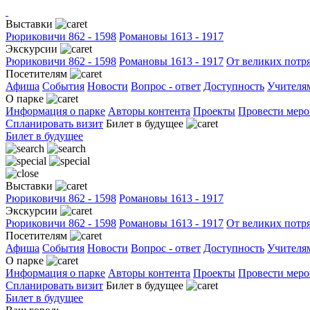
Выставки
Рюриковичи 862 - 1598
Романовы 1613 - 1917
Экскурсии
Рюриковичи 862 - 1598
Романовы 1613 - 1917
От великих потря
Посетителям
Афиша
События
Новости
Вопрос - ответ
Доступность
Учителя
О парке
Информация о парке
Авторы контента
Проекты
Провести меро
Спланировать визит
Билет в будущее
Билет в будущее
Выставки
Рюриковичи 862 - 1598
Романовы 1613 - 1917
Экскурсии
Рюриковичи 862 - 1598
Романовы 1613 - 1917
От великих потря
Посетителям
Афиша
События
Новости
Вопрос - ответ
Доступность
Учителя
О парке
Информация о парке
Авторы контента
Проекты
Провести меро
Спланировать визит
Билет в будущее
Билет в будущее