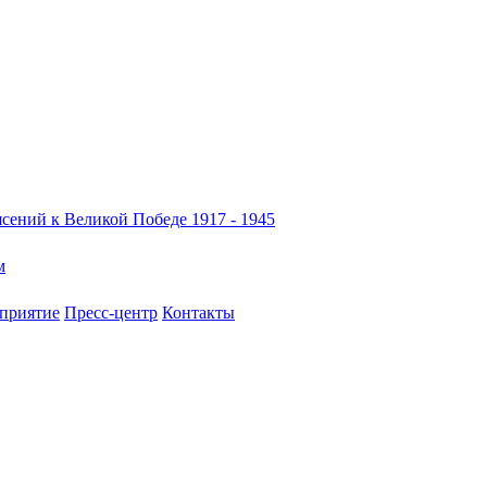
сений к Великой Победе 1917 - 1945
м
приятие
Пресс-центр
Контакты