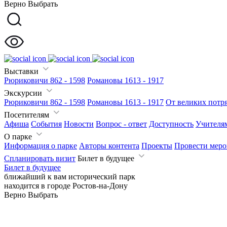
Верно
Выбрать
Выставки
Рюриковичи 862 - 1598
Романовы 1613 - 1917
Экскурсии
Рюриковичи 862 - 1598
Романовы 1613 - 1917
От великих потря
Посетителям
Афиша
События
Новости
Вопрос - ответ
Доступность
Учителя
О парке
Информация о парке
Авторы контента
Проекты
Провести меро
Спланировать визит
Билет в будущее
Билет в будущее
ближайший к вам исторический парк
находится в городе
Ростов-на-Дону
Верно
Выбрать