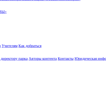
ВЫ»
ы
Учителям
Как добраться
 директору парка
Авторы контента
Контакты
Юридическая инф