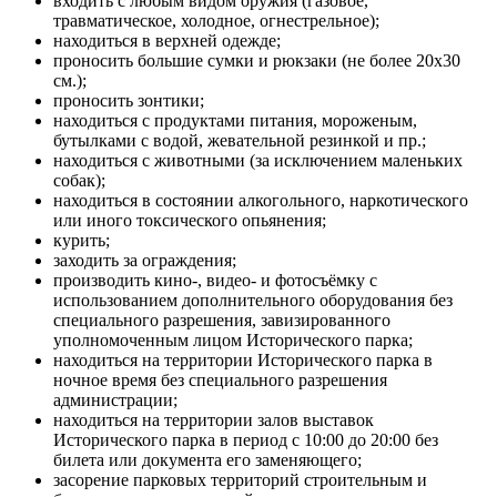
входить с любым видом оружия (газовое,
травматическое, холодное, огнестрельное);
находиться в верхней одежде;
проносить большие сумки и рюкзаки (не более 20х30
см.);
проносить зонтики;
находиться с продуктами питания, мороженым,
бутылками с водой, жевательной резинкой и пр.;
находиться с животными (за исключением маленьких
собак);
находиться в состоянии алкогольного, наркотического
или иного токсического опьянения;
курить;
заходить за ограждения;
производить кино-, видео- и фотосъёмку с
использованием дополнительного оборудования без
специального разрешения, завизированного
уполномоченным лицом Исторического парка;
находиться на территории Исторического парка в
ночное время без специального разрешения
администрации;
находиться на территории залов выставок
Исторического парка в период с 10:00 до 20:00 без
билета или документа его заменяющего;
засорение парковых территорий строительным и