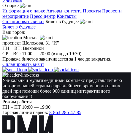
Учителям
О парке
Информация о парке
Авторы контента
Проекты
Провести
мероприятие
Пресс-центр
Контакты
Спланировать визит
Билет в будущее
Билет в будущее
Ваш город:
Москва
проспект Шолохова, 31 "И"
ПН – ВТ: Выходной
CР – ВС: 11:00 — 20:00 (вход до 19:30)
Продажа билетов заканчивается за 1 час до закрытия.
Спланировать визит
Уникальный мультимедийный комплекс представляет всю
историю нашей страны с древнейшего времени до наших
дней при помощи более 900 единиц интерактивного
оборудования!
Режим работы
ПН – ПТ 10:00 — 19:00
Горячая линия парков:
8-863-285-47-85