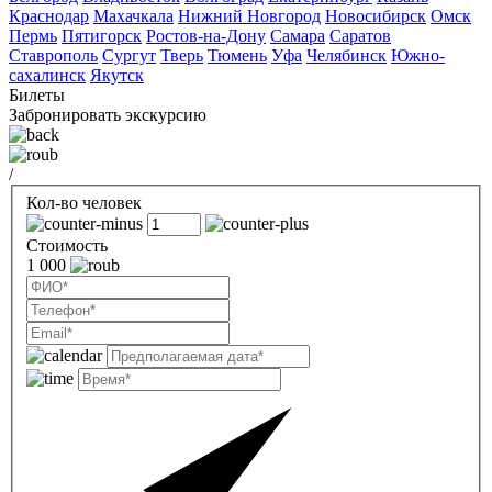
Краснодар
Махачкала
Нижний Новгород
Новосибирск
Омск
Пермь
Пятигорск
Ростов-на-Дону
Самара
Саратов
Ставрополь
Сургут
Тверь
Тюмень
Уфа
Челябинск
Южно-
сахалинск
Якутск
Билеты
Забронировать экскурсию
/
Кол-во человек
Стоимость
1 000